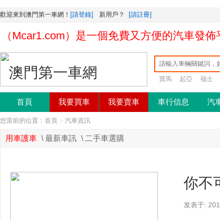
歡迎來到澳門第一車網！
[請登錄]
新用戶？
[請註冊]
Mcar1.com）是一個免費又方便的汽車發佈
寶馬
起亞
福士
首頁
我要買車
我要賣車
車行信息
汽
您當前的位置：
首頁
>
汽車資訊
用車護車
\
最新車訊
\
二手車選購
你不
发表于: 2016