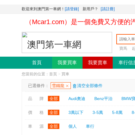
歡迎來到澳門第一車網！
[請登錄]
新用戶？
[請註冊]
第一車網（Mcar1.com）是一個免費又方便
寶馬
首頁
我要買車
我要賣車
車行信
您當前的位置：
首頁
>
買車
已選條件：
雪鐵龍
清空全部條件
品 牌
全部
Audi奧迪
Benz平治
BMW
價 格
全部
3萬以下
3-5萬
5-8萬
8
車 源
全部
個人
車行