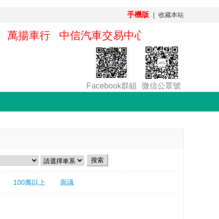
手機版
|
收藏本站
r車行 萬揚車行 中信汽車交易中心 騰龍車行 
Facebook群組
微信公眾號
100萬以上
面議