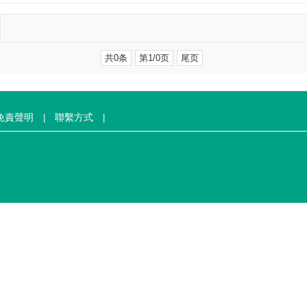
共0条
第1/0页
尾页
免責聲明
聯繫方式
|
|