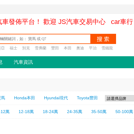
的汽車發佈平台！ 歡迎 JS汽車交易中心 ca
起亞
福士
別克
雪弗蘭
豐田
本田
奧迪
平治
雪鐵龍
息
汽車資訊
寶馬
Honda本田
Hyundai現代
Toyota豐田
-12萬
12-18萬
18-24萬
24-35萬
35-50萬
50-100萬