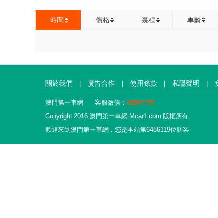
時間
價格
裏程
車齡
關於我們
廣告合作
使用條款
私隱聲明
|
|
|
|
澳門第一車網
客服微信：
62907779
Copyright 2016 澳門第一車網 Mcar1.com 版權所有.
歡迎來到澳門第一車網，您是本站第6486119位訪客