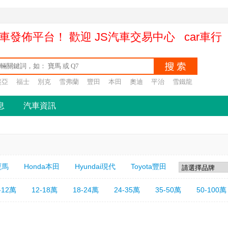
車發佈平台！ 歡迎 JS汽車交易中心 car車
起亞
福士
別克
雪弗蘭
豐田
本田
奧迪
平治
雪鐵龍
息
汽車資訊
寶馬
Honda本田
Hyundai現代
Toyota豐田
-12萬
12-18萬
18-24萬
24-35萬
35-50萬
50-100萬