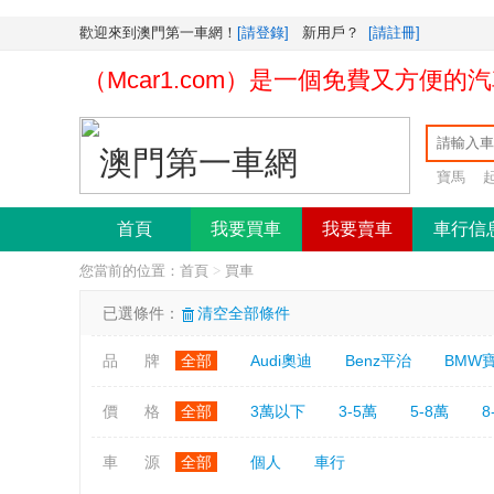
歡迎來到澳門第一車網！
[請登錄]
新用戶？
[請註冊]
車網（Mcar1.com）是一個免費又方便的汽
寶馬
首頁
我要買車
我要賣車
車行信
您當前的位置：
首頁
>
買車
已選條件：
清空全部條件
品 牌
全部
Audi奧迪
Benz平治
BMW
價 格
全部
3萬以下
3-5萬
5-8萬
8
車 源
全部
個人
車行