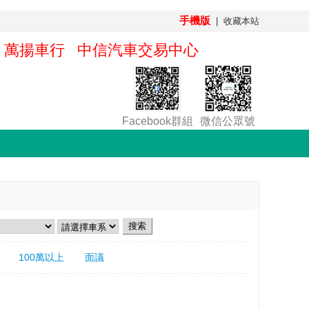
手機版
|
收藏本站
行 萬揚車行 中信汽車交易中心 騰龍車行 鴻業
Facebook群組
微信公眾號
100萬以上
面議