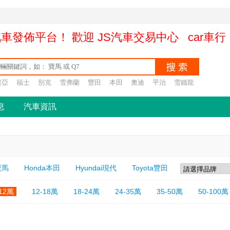
的汽車發佈平台！ 歡迎 JS汽車交易中心 ca
起亞
福士
別克
雪弗蘭
豐田
本田
奧迪
平治
雪鐵龍
息
汽車資訊
寶馬
Honda本田
Hyundai現代
Toyota豐田
-12萬
12-18萬
18-24萬
24-35萬
35-50萬
50-100萬