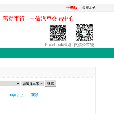
手機版
|
收藏本站
r車行 萬揚車行 中信汽車交易中心 騰龍車行 
Facebook群組
微信公眾號
100萬以上
面議