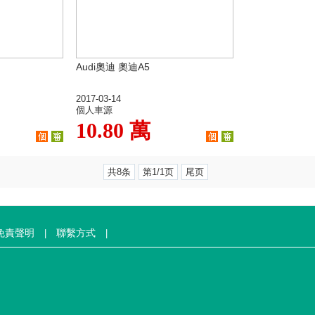
Audi奧迪 奧迪A5
2017-03-14
個人車源
10.80 萬
共8条
第1/1页
尾页
免責聲明
聯繫方式
|
|