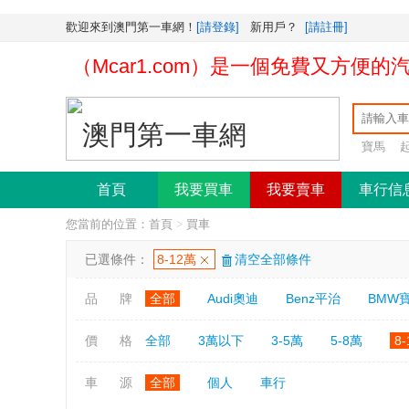
歡迎來到澳門第一車網！
[請登錄]
新用戶？
[請註冊]
一車網（Mcar1.com）是一個免費又方便
寶馬
首頁
我要買車
我要賣車
車行信
您當前的位置：
首頁
>
買車
已選條件：
8-12萬
清空全部條件
品 牌
全部
Audi奧迪
Benz平治
BMW
價 格
全部
3萬以下
3-5萬
5-8萬
8
車 源
全部
個人
車行