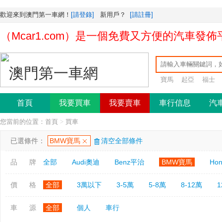
歡迎來到澳門第一車網！
[請登錄]
新用戶？
[請註冊]
Mcar1.com）是一個免費又方便的汽車發佈
寶馬
起亞
福士
首頁
我要買車
我要賣車
車行信息
汽
您當前的位置：
首頁
>
買車
已選條件：
BMW寶馬
清空全部條件
品 牌
全部
Audi奧迪
Benz平治
BMW寶馬
Ho
價 格
全部
3萬以下
3-5萬
5-8萬
8-12萬
1
車 源
全部
個人
車行