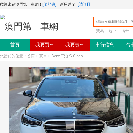
歡迎來到澳門第一車網！
[請登錄]
新用戶？
[請註冊]
寶馬
起亞
福士
首頁
我要買車
我要賣車
車行信息
汽
您當前的位置：
首頁
>
買車
>
Benz平治 S-Class