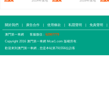
面議萬
2014年落地
面議萬
2016年落地
面議
關於我們
廣告合作
使用條款
私隱聲明
免責聲明
|
|
|
|
|
澳門第一車網
客服微信：
62907779
Copyright 2016 澳門第一車網 Mcar1.com 版權所有.
歡迎來到澳門第一車網，您是本站第791556位訪客