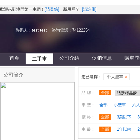
歡迎來到澳門第一車網！
[請登錄]
新用戶？
[請註冊]
聯系人：test test 咨詢電話：74122254
首頁
公司介紹
促銷信息
購車問
二手車
公司簡介
您已選擇：
中大型車
品 牌：
全部
車 型：
全部
小型車
六
價 格：
全部
3萬以下
3
車 齡：
全部
1年以內