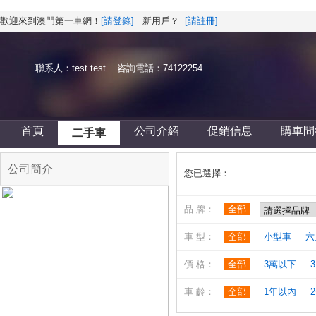
歡迎來到澳門第一車網！
[請登錄]
新用戶？
[請註冊]
聯系人：test test 咨詢電話：74122254
首頁
公司介紹
促銷信息
購車問
二手車
公司簡介
您已選擇：
品 牌：
全部
車 型：
全部
小型車
六
價 格：
全部
3萬以下
3
車 齡：
全部
1年以內