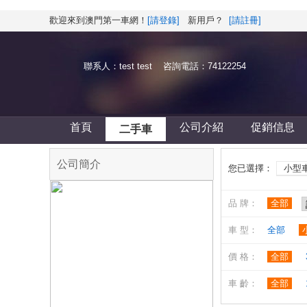
歡迎來到澳門第一車網！
[請登錄]
新用戶？
[請註冊]
聯系人：test test 咨詢電話：74122254
首頁
公司介紹
促銷信息
二手車
公司簡介
您已選擇：
小型
品 牌：
全部
車 型：
全部
價 格：
全部
車 齡：
全部