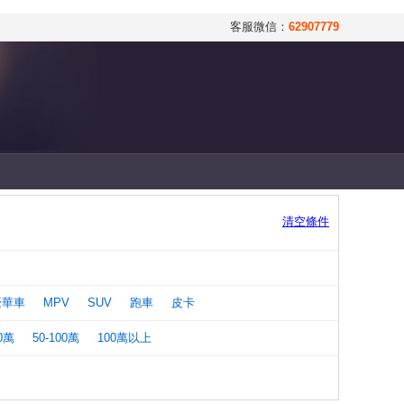
客服微信：
62907779
清空條件
豪華車
MPV
SUV
跑車
皮卡
50萬
50-100萬
100萬以上