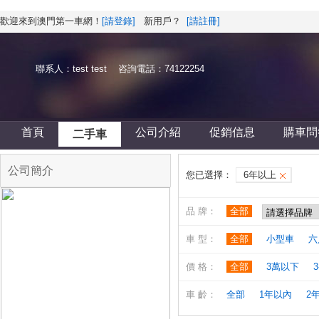
歡迎來到澳門第一車網！
[請登錄]
新用戶？
[請註冊]
聯系人：test test 咨詢電話：74122254
首頁
公司介紹
促銷信息
購車問
二手車
公司簡介
您已選擇：
6年以上
品 牌：
全部
車 型：
全部
小型車
六
價 格：
全部
3萬以下
3
車 齡：
全部
1年以內
2