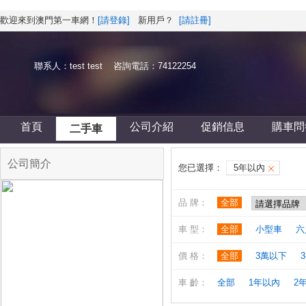
歡迎來到澳門第一車網！
[請登錄]
新用戶？
[請註冊]
聯系人：test test 咨詢電話：74122254
首頁
公司介紹
促銷信息
購車問
二手車
公司簡介
您已選擇：
5年以內
品 牌：
全部
車 型：
全部
小型車
六
價 格：
全部
3萬以下
3
車 齡：
全部
1年以內
2