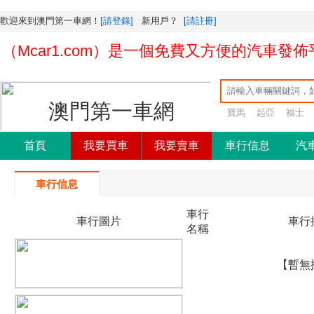
歡迎來到澳門第一車網！
[請登錄]
新用戶？
[請註冊]
Mcar1.com）是一個免費又方便的汽車發佈
寶馬
起亞
福士
首頁
我要買車
我要賣車
車行信息
汽
車行信息
車行
車行圖片
車行
名稱
【暫無
}