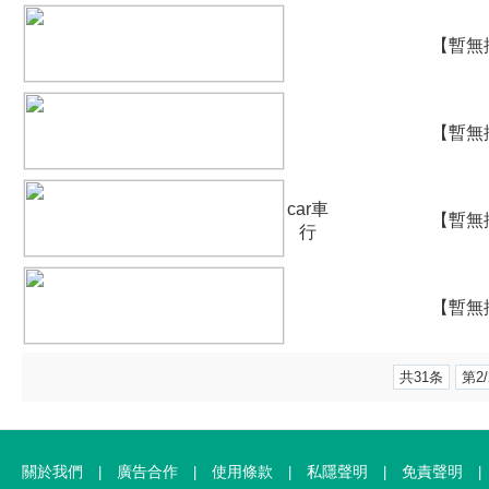
}
【暫無
}
【暫無
}
car車
【暫無
行
}
【暫無
}
共31条
第2
關於我們
廣告合作
使用條款
私隱聲明
免責聲明
|
|
|
|
|