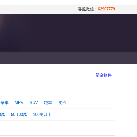
客服微信：
62907779
清空條件
豪華車
MPV
SUV
跑車
皮卡
50萬
50-100萬
100萬以上