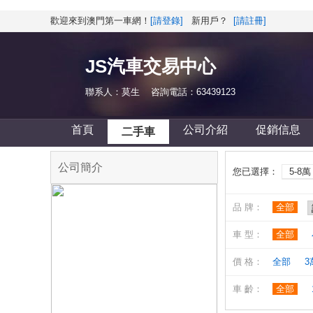
歡迎來到澳門第一車網！
[請登錄]
新用戶？
[請註冊]
JS汽車交易中心
聯系人：莫生 咨詢電話：63439123
首頁
公司介紹
促銷信息
二手車
公司簡介
您已選擇：
5-8萬
品 牌：
全部
車 型：
全部
價 格：
全部
3
車 齡：
全部