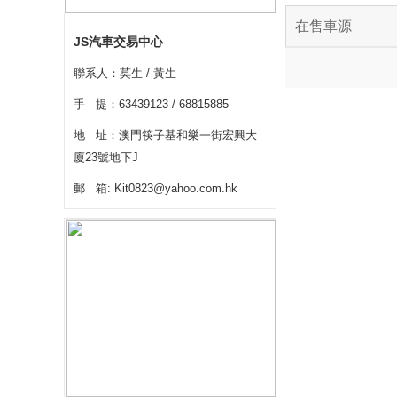
在售車源
JS汽車交易中心
聯系人：莫生 / 黃生
手 提：63439123 / 68815885
地 址：澳門筷子基和樂一街宏興大
廈23號地下J
郵 箱: Kit0823@yahoo.com.hk