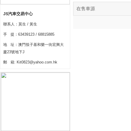
在售車源
JS汽車交易中心
聯系人：莫生 / 黃生
手 提：63439123 / 68815885
地 址：澳門筷子基和樂一街宏興大
廈23號地下J
郵 箱: Kit0823@yahoo.com.hk