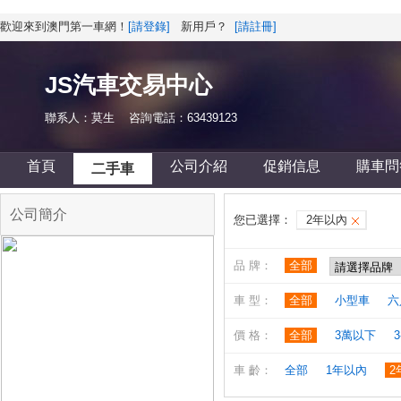
歡迎來到澳門第一車網！
[請登錄]
新用戶？
[請註冊]
JS汽車交易中心
聯系人：莫生 咨詢電話：63439123
首頁
公司介紹
促銷信息
購車問
二手車
公司簡介
您已選擇：
2年以內
品 牌：
全部
車 型：
全部
小型車
六
價 格：
全部
3萬以下
3
車 齡：
全部
1年以內
2