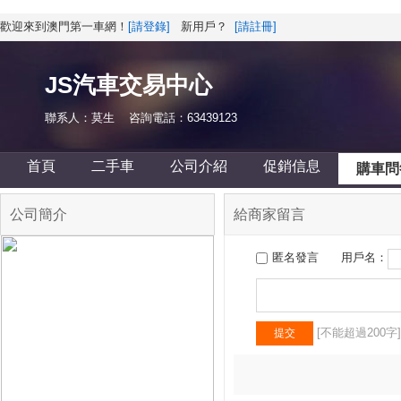
歡迎來到澳門第一車網！
[請登錄]
新用戶？
[請註冊]
JS汽車交易中心
聯系人：莫生 咨詢電話：63439123
首頁
二手車
公司介紹
促銷信息
購車問
公司簡介
給商家留言
匿名發言
用戶名：
[不能超過200字]