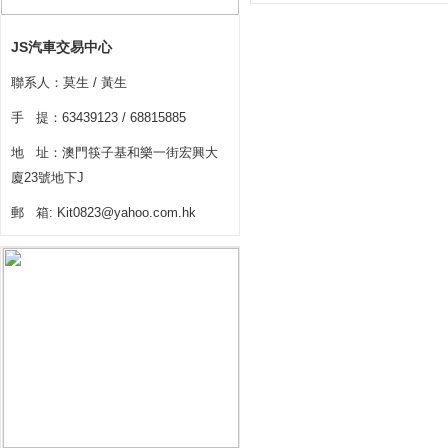
JS汽車交易中心
聯系人：莫生 / 黃生
手 提：63439123 / 68815885
地 址：澳門筷子基和樂一街宏興大
廈23號地下J
郵 箱: Kit0823@yahoo.com.hk