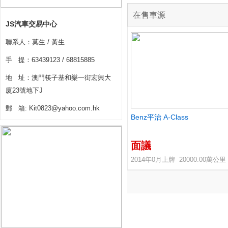
在售車源
JS汽車交易中心
聯系人：莫生 / 黃生
手 提：63439123 / 68815885
地 址：澳門筷子基和樂一街宏興大
廈23號地下J
郵 箱: Kit0823@yahoo.com.hk
Benz平治 A-Class
面議
2014年0月上牌 20000.00萬公里