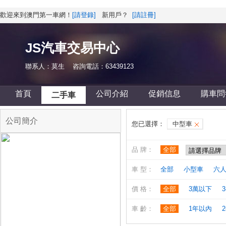
歡迎來到澳門第一車網！
[請登錄]
新用戶？
[請註冊]
JS汽車交易中心
聯系人：莫生 咨詢電話：63439123
首頁
公司介紹
促銷信息
購車問
二手車
公司簡介
您已選擇：
中型車
品 牌：
全部
車 型：
全部
小型車
六
價 格：
全部
3萬以下
3
車 齡：
全部
1年以內